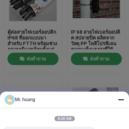
ทัวร์โรงงาน
ตู้ต่อสายไฟเบอร์ออปติก
IP 68 สายไฟเบอร์ออปติ
ควบคุมคุณภาพ
IP68 ที่ออกแบบมา
ค สปลายปิด ผลิตจาก
สำหรับ FTTH พร้อมช่วง
วัสดุ PP โพลีโปรพีเลน
อุณหภูมิแวดล้อมตั้งแต่
ความแข็งแรงสูงที่ให้
Fiber Optic Splice Closure
-30 ถึง +60 องศา
ความแน่นและความแข็ง
ส่งคำถาม
ส่งคำถาม
เซลเซียส ให้การปกป้อง
แรงทางกล
สายไฟเบอร์
Dome Fiber Optic Splice Closure
Fiber Optic Joint Closure
Mr. huang
Fiber Splice Enclosure
8:20 AM
Fiber Optic Splice Box