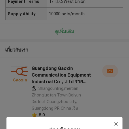
Payment Terms
T/T;LC/West Union
Supply Ability
10000 sets/month
ดูเพิ่มเติม
เกี่ยวกับเรา
Guangdong Gaoxin
Communication Equipment
Industrial Co，.Ltd ราย
ละเอียดผู้ผลิต
Shangcunling,meitian
Zhongluotan Town,Baiyun
District Guangzhou city,
Guangdong PR China ,จีน
5.0
ผู้ผลิตได้รับการยืนยัน