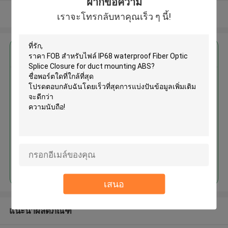
ฝากข้อความ
ดูเพิ่มเติม
เราจะโทรกลับหาคุณเร็ว ๆ นี้!
এর সেরা মূল্য পান
চালিয়ে
เสนอ
แนะนำผลิตภัณฑ์