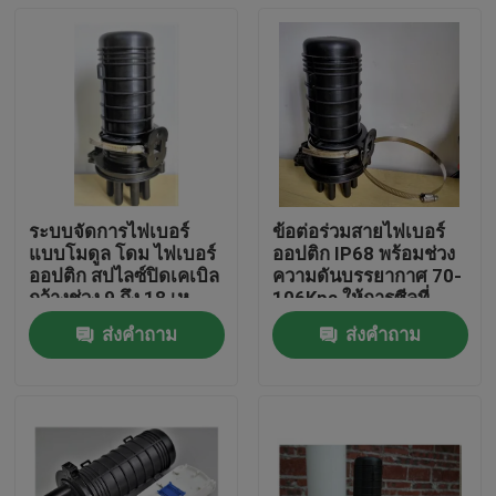
ระบบจัดการไฟเบอร์
ข้อต่อร่วมสายไฟเบอร์
แบบโมดูล โดม ไฟเบอร์
ออปติก IP68 พร้อมช่วง
ออปติก สปไลซ์ปิดเคเบิล
ความดันบรรยากาศ 70-
กว้างช่วง 9 ถึง 18 เห
106Kpa ให้การซีลที่
มาะสําหรับการเชื่อมต่อ
ทนทานและการป้องกัน
ส่งคำถาม
ส่งคำถาม
เครือข่าย
ข้อต่อสายไฟเบอร์
บ้าน
สินค้า
เกี่ยวกับเรา