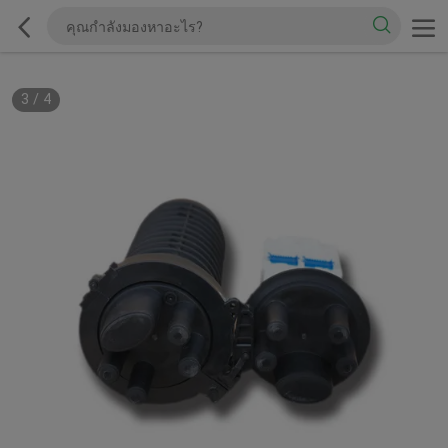
3
/
4