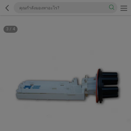
3
/
4