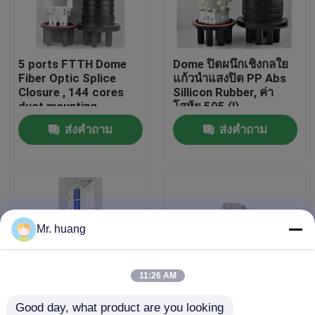
ทัวร์โรงงาน
5 ports FTTH Dome
Dome ปิดผนึกเชิงกลใย
Fiber Optic Splice
แก้วนำแสงปิด PP Abs
ควบคุมคุณภาพ
Closure , 144 cores
Sillicon Rubber, ค่า
duct mounting
โสหุ้ย 505 (l)
xD200mm
ส่งคำถาม
ส่งคำถาม
Fiber Optic Splice Closure
max288core, GJS20-
DM0
Dome Fiber Optic Splice Closure
Fiber Optic Joint Closure
Mr. huang
Fiber Splice Enclosure
11:26 AM
Fiber Optic Splice Box
Good day, what product are you looking 
Dome 216 cores
288 Cores Dome Fiber