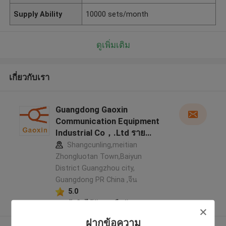
Supply Ability
10000 sets/month
ดูเพิ่มเติม
เกี่ยวกับเรา
Guangdong Gaoxin
Communication Equipment
Industrial Co，.Ltd ราย
ละเอียดผู้ผลิต
Shangcunling,meitian
Zhongluotan Town,Baiyun
District Guangzhou city,
Guangdong PR China ,จีน
5.0
ผู้ผลิตได้รับการยืนยัน
ฝากข้อความ