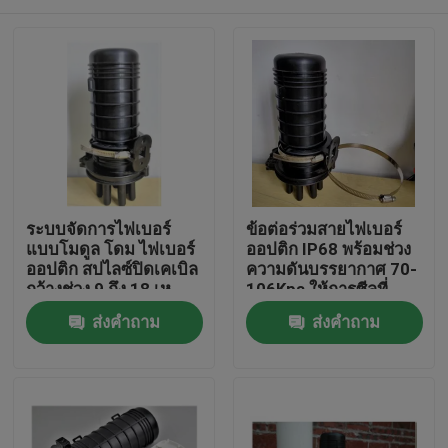
ระบบจัดการไฟเบอร์
ข้อต่อร่วมสายไฟเบอร์
แบบโมดูล โดม ไฟเบอร์
ออปติก IP68 พร้อมช่วง
ออปติก สปไลซ์ปิดเคเบิล
ความดันบรรยากาศ 70-
กว้างช่วง 9 ถึง 18 เห
106Kpa ให้การซีลที่
มาะสําหรับการเชื่อมต่อ
ทนทานและการป้องกัน
บ้าน
ส่งคำถาม
ส่งคำถาม
เครือข่าย
ข้อต่อสายไฟเบอร์
สินค้า
เกี่ยวกับเรา