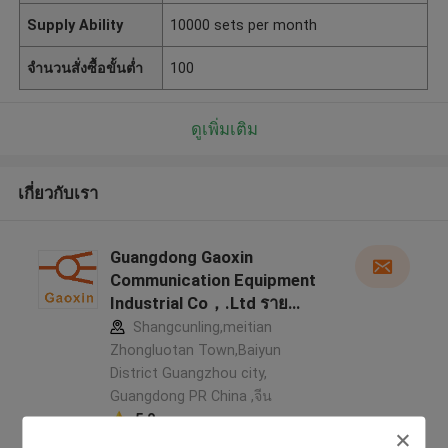
Supply Ability
10000 sets per month
จำนวนสั่งซื้อขั้นต่ำ
100
ดูเพิ่มเติม
เกี่ยวกับเรา
Guangdong Gaoxin
Communication Equipment
Industrial Co，.Ltd ราย
ละเอียดผู้ผลิต
Shangcunling,meitian
Zhongluotan Town,Baiyun
District Guangzhou city,
Guangdong PR China ,จีน
5.0
ผู้ผลิตได้รับการยืนยัน