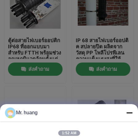
ทัวร์โรงงาน
ควบคุมคุณภาพ
ตู้ต่อสายไฟเบอร์ออปติก
IP 68 สายไฟเบอร์ออปติ
IP68 ที่ออกแบบมา
ค สปลายปิด ผลิตจาก
สำหรับ FTTH พร้อมช่วง
วัสดุ PP โพลีโปรพีเลน
Fiber Optic Splice Closure
อุณหภูมิแวดล้อมตั้งแต่
ความแข็งแรงสูงที่ให้
-30 ถึง +60 องศา
ความแน่นและความแข็ง
ส่งคำถาม
ส่งคำถาม
เซลเซียส ให้การปกป้อง
แรงทางกล
Dome Fiber Optic Splice Closure
สายไฟเบอร์
Fiber Optic Joint Closure
Mr. huang
Fiber Splice Enclosure
1:52 AM
Fiber Optic Splice Box