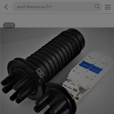
2
/
5