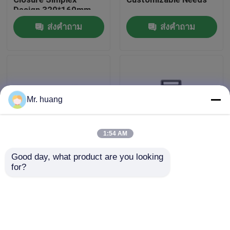
Design 320*160mm
Size for Versatile
ส่งคำถาม
ส่งคำถาม
ทัวร์โรงงาน
Applications
ควบคุมคุณภาพ
Fiber Optic Splice Closure
Mr. huang
Dome Fiber Optic Splice Closure
1:54 AM
Good day, what product are you looking 
Horizontal Fiber Optic
IP68 Fiber Optic Joint
Fiber Optic Joint Closure
for?
Splice Closure with
Closure Designed for
Inline Type and IP 68
Optimal Performance
Protection Level
in Any Environment
Fiber Splice Enclosure
ส่งคำถาม
ส่งคำถาม
Fiber Optic Splice Box