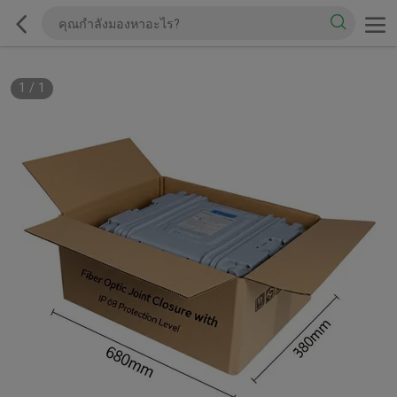
1
/
1